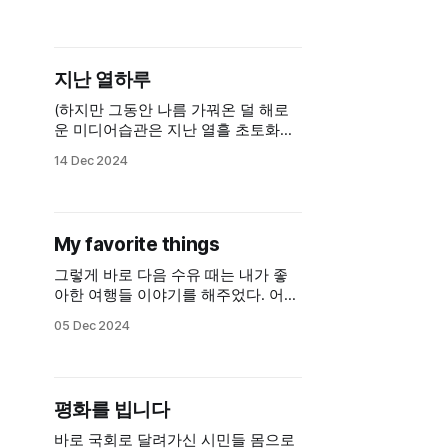
지난 열하루
(하지만 그동안 나름 가꿔온 덜 해로
운 미디어습관은 지난 열흘 초토화되
었다. 흑흑) 동시에 지금의 내가 할 수
14 Dec 2024
있는 것들을 생각하다가, 전혀 엄밀한
글은 못 될지라도 나의 경험이나 관점
을 잘 정리해보자 결심함.
My favorite things
그렇게 바로 다음 수유 때는 내가 좋
아한 여행들 이야기를 해주었다. 어릴
때 갔던 첫 장기여행. 처음으로 혼자
05 Dec 2024
떠난 여행. 우리의 신혼여행. 아기는
적어도 아직까진 자고 있다. 나는 여
전히 덜덜 떨고 있지만 어쩌면 이걸
그리면서 조금은 나아졌을지도.
평화를 빕니다
바로 국회로 달려가신 시민들 몸으로