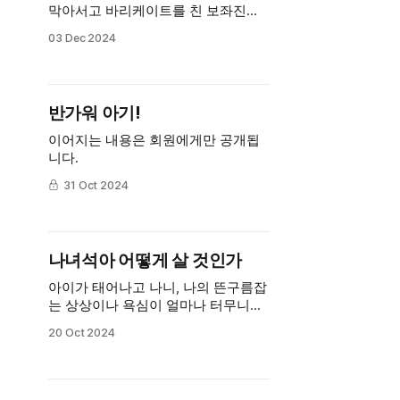
막아서고 바리케이트를 친 보좌진들
빠르게 출석하고 표결한 의원들 믈러
03 Dec 2024
나지 않은 기자들에게 말할 수 없이
큰 빚을 지었다. 도망치고 싶어 온갖
핑계를 찾던 요즘의 내가 부끄러워진
다.
반가워 아기!
이어지는 내용은 회원에게만 공개됩
니다.
31 Oct 2024
나녀석아 어떻게 살 것인가
아이가 태어나고 나니, 나의 뜬구름잡
는 상상이나 욕심이 얼마나 터무니없
었는지 몸으로 느껴진다고 해야 하나.
20 Oct 2024
아, 내 삶은 여기에 있겠구나. 여기에
서 어떻게든 정신 차리고 잘 살아야
하는구나... 삶의 중력도 나의 한계도
또렷히 느껴진달까. 내가 되고 싶어한