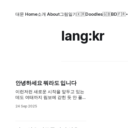
대문 Home
소개 About
그림일기🇰🇷
Doodles🇬🇧
BD🇫🇷
lang:kr
안녕하세요 뭐라도 입니다
이런저런 새로운 시작을 앞두고 있는
데도 여태까지 림보에 갇힌 듯 안 풀
렸던 지난 몇 년을 여전히 의식하고
24 Sep 2025
있다. 이것저것 합리화하려고 말을 찾
아보고, 내가 봐도 구구절절하기 그지
없어서 다시 지우고, 그러다가 과거의
나를 과감히 실망시키고 현재에 집중