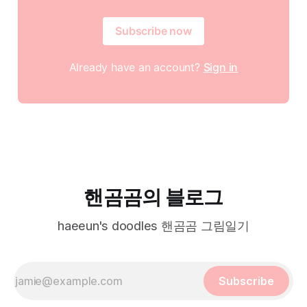
Subscribe now
Already have an account?
Sign in
핸곰곰의 블로그
haeeun's doodles 핸곰곰 그림일기
Subscribe